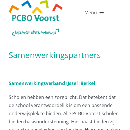
Ga
naar
Menu
inhoud
Home
Over PCBO Voorst
Samenwerkingspartners
Praktische
informatie
Samenwerkingsverband IJssel|Berkel
Scholen
Scholen hebben een zorgplicht. Dat betekent dat
Contact
de school verantwoordelijk is om een passende
onderwijsplek te bieden. Alle PCBO Voorst scholen
bieden basisondersteuning. Hiernaast bieden zij
ook extra begeleiding aan leerling. Hiervoor maken